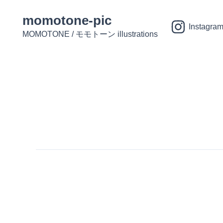
内
投
momotone-pic
容
稿
Instagra
を
ナ
MOMOTONE / モモトーン illustrations
ス
ビ
キ
ゲ
ッ
ー
プ
シ
ョ
ン