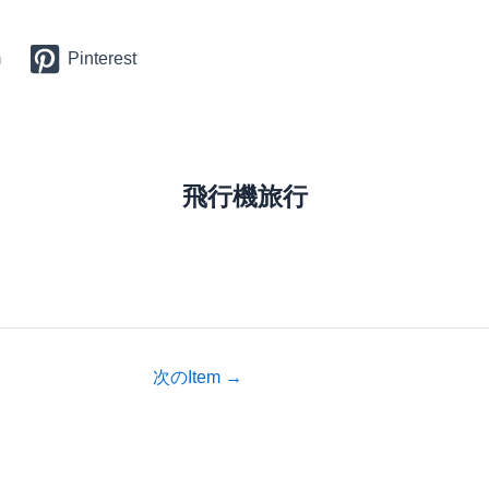
m
Pinterest
飛行機旅行
次のItem
→