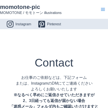
内
Ma
momotone-pic
容
MOMOTONE / モモトーン illustrations
Me
を
ス
Instagram
Pinterest
キ
ッ
プ
Contact
お仕事のご依頼などは、下記フォーム
または、InstagramのDMにてご連絡ください
よろしくお願いいたします
※なるべく早めにご返信させていただきますが
2、3日経っても返信が届かない場合
「迷惑メール」フォルダ内もご確認いただけますと